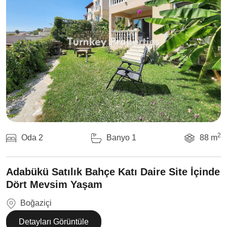
2
Oda 2
Banyo 1
88 m
Adabükü Satılık Bahçe Katı Daire Site İçinde
Dört Mevsim Yaşam
Boğaziçi
Detayları Görüntüle