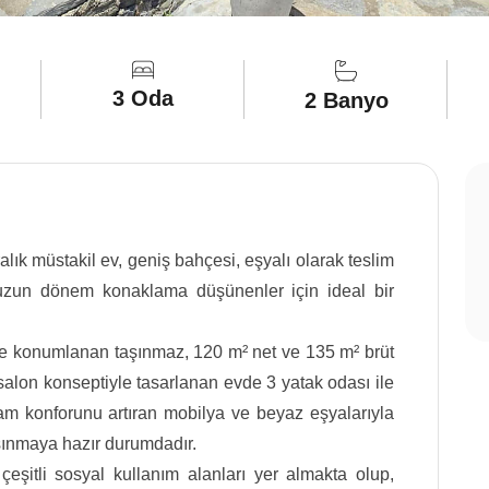
3 Oda
2 Banyo
lık müstakil ev, geniş bahçesi, eşyalı olarak teslim
uzun dönem konaklama düşünenler için ideal bir
de konumlanan taşınmaz, 120 m² net ve 135 m² brüt
 salon konseptiyle tasarlanan evde 3 yatak odası ile
 konforunu artıran mobilya ve beyaz eşyalarıyla
aşınmaya hazır durumdadır.
eşitli sosyal kullanım alanları yer almakta olup,