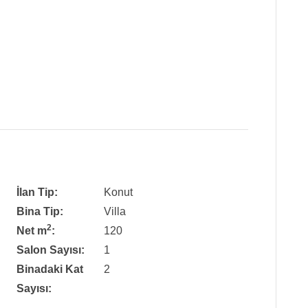
İlan Tip:
Konut
Bina Tip:
Villa
2
Net m
:
120
Salon Sayısı:
1
Binadaki Kat
2
Sayısı: