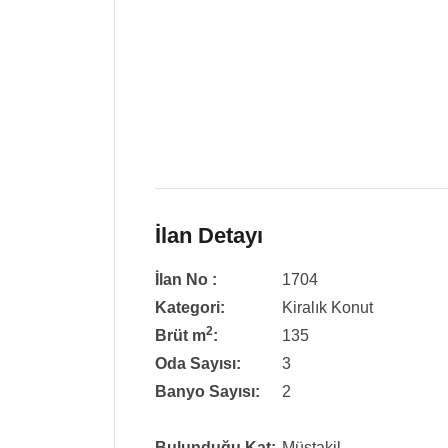
İlan Detayı
İlan No :
1704
Kategori:
Kiralık Konut
2
Brüt m
:
135
Oda Sayısı:
3
Banyo Sayısı:
2
Bulunduğu Kat:
Müstakil