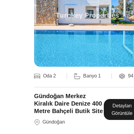
2
120 m
Oda 2
Banyo 1
94
Gündoğan Merkez
Kiralık Daire Denize 400
Detayları
Detayları
Metre Bahçeli Butik Site
Görüntüle
Görüntüle
Gündoğan