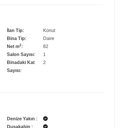
İlan Tip:
Konut
Bina Tip:
Daire
2
Net m
:
82
Salon Sayısı:
1
Binadaki Kat
2
Sayısı:
Denize Yakın
:
Duşakabin
: