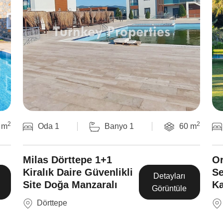
2
2
 m
Oda 1
Banyo 1
60 m
Milas Dörttepe 1+1
Or
Kiralık Daire Güvenlikli
Se
Detayları
Site Doğa Manzaralı
Ka
Görüntüle
Dörttepe