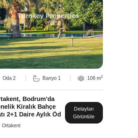
2
Oda 2
Banyo 1
106 m
Oda 2
takent, Bodrum'da
Gündoğa
nelik Kiralık Bahçe
Kiralık B
Detayları
tı 2+1 Daire Aylık Öd
Daire, Y
Görüntüle
Uygun
Ortakent
Gündoğ