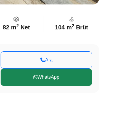
2
2
82 m
Net
104 m
Brüt
Ara
WhatsApp