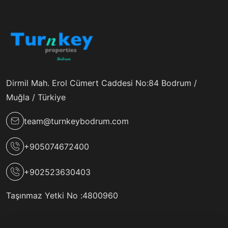
Dirmil Mah. Erol Cümert Caddesi No:84 Bodrum /
Muğla / Türkiye
team@turnkeybodrum.com
+905074672400
+902523630403
Taşınmaz Yetki No :
4800960