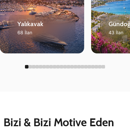
Yalıkavak
Gündo
68 İlan
43 İlan
Bizi & Bizi Motive Eden