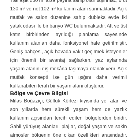
Yaklaşık 230 m² arsa payına sahip olan taşınmaz, brüt
130 m² ve net 102 m² kullanım alanı sunmaktadır. Açık
mutfak ve salon düzenine sahip dubleks evde iki
yatak odası ile bir banyo WC bulunmaktadır. Alt ve üst
katın birbirinden ayrıldığı planlama sayesinde
kullanım alanları daha fonksiyonel hale getirilmiştir.
Geniş bahçesi, açık havada vakit geçirmek isteyenler
için önemli bir avantaj sağlarken, yaz aylarında
yaşam alanını dış mekâna taşımaya olanak verir. Açık
mutfak konsepti ise gün ışığını daha verimli
kullanabilen ferah bir yaşam alanı oluşturur.
Bölge ve Çevre Bilgisi
Milas Boğaziçi, Güllük Körfezi kıyısında yer alan ve
son yıllarda hem sürekli yaşam hem de yazlık
kullanım açısından tercih edilen bölgelerden biridir.
Sahil yürüyüş alanları, plajlar, doğal yaşam ve sakin
atmosfer bölgenin öne çıkan özellikleri arasındadır.