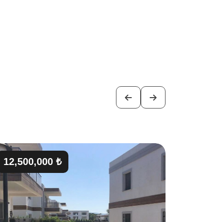
12,500,000 ₺
13,750