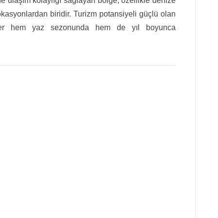
ulaşım kolaylığı sağlayan bölge, özellikle denize
okasyonlardan biridir. Turizm potansiyeli güçlü olan
eler hem yaz sezonunda hem de yıl boyunca