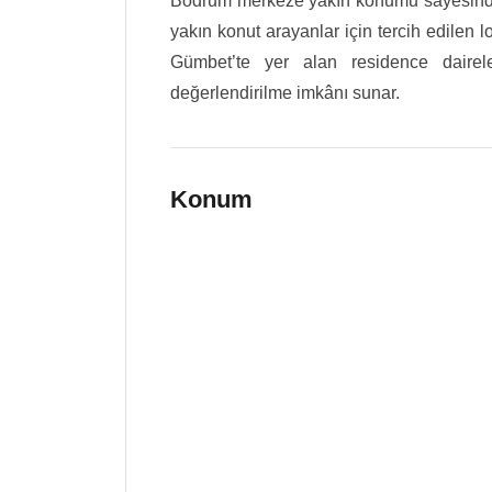
Bodrum merkeze yakın konumu sayesinde 
yakın konut arayanlar için tercih edilen l
Gümbet’te yer alan residence dair
değerlendirilme imkânı sunar.
Konum