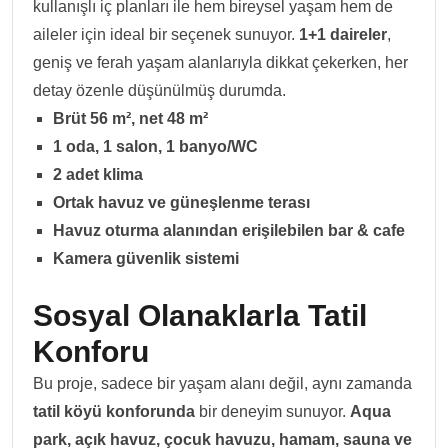
kullanışlı iç planları ile hem bireysel yaşam hem de
aileler için ideal bir seçenek sunuyor.
1+1 daireler
,
geniş ve ferah yaşam alanlarıyla dikkat çekerken, her
detay özenle düşünülmüş durumda.
Brüt 56 m², net 48 m²
1 oda, 1 salon, 1 banyo/WC
2 adet klima
Ortak havuz ve güneşlenme terası
Havuz oturma alanından erişilebilen bar & cafe
Kamera güvenlik sistemi
Sosyal Olanaklarla Tatil
Konforu
Bu proje, sadece bir yaşam alanı değil, aynı zamanda
tatil köyü konforunda
bir deneyim sunuyor.
Aqua
park, açık havuz, çocuk havuzu, hamam, sauna ve