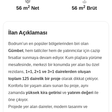
2
2
56 m
Net
56 m
Brüt
İlan Açıklaması
Bodrum’un en popüler bölgelerinden biri olan
Gümbet
, hem tatilciler hem de yatırımcılar için cazip
fırsatlar sunmaya devam ediyor. Kum plajlara yürüme
mesafesinde, merkezi bir konumda yer alan bu özel
rezidans,
1+1, 2+1 ve 3+1 dairelerden oluşan
toplam 125 dairelik bir proje
olarak dikkat çekiyor.
Konforlu bir yaşam alanı sunan bu proje, aynı
zamanda
yüksek kira getirisi
ve
yatırım değeri
ile
öne çıkıyor.
Projede yer alan daireler, modern tasarımı ve