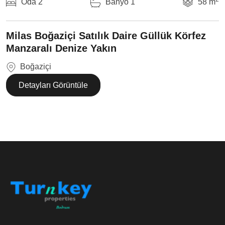
Oda 2
Banyo 1
58 m
Milas Boğaziçi Satılık Daire Güllük Körfez
Manzaralı Denize Yakın
Boğaziçi
Detayları Görüntüle