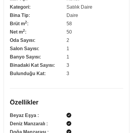
Kategori:
Satılık Daire
Bina Tip:
Daire
2
Brüt m
:
58
2
Net m
:
50
Oda Sayısı:
2
Salon Sayısı:
1
Banyo Sayısı:
1
Binadaki Kat Sayısı:
3
Bulunduğu Kat:
3
Özellikler
Beyaz Eşya
:
Deniz Manzaralı
:
Doğa Manzarası
: