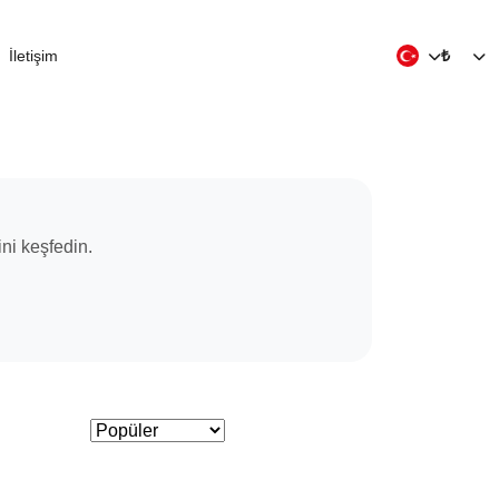
İletişim
₺
ini keşfedin.