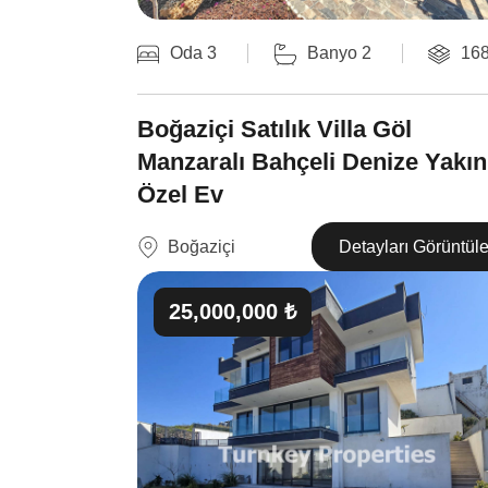
Oda 3
Banyo 2
16
Boğaziçi Satılık Villa Göl
Manzaralı Bahçeli Denize Yakın
Özel Ev
Boğaziçi
Detayları Görüntül
25,000,000 ₺