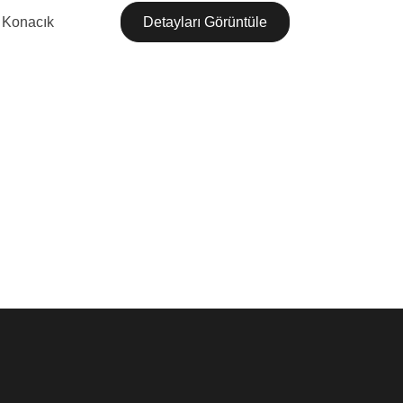
Konacık
Detayları Görüntüle