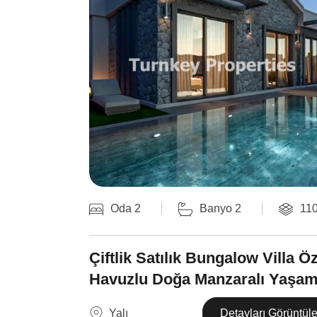
Oda 2
Banyo 2
11
Çiftlik Satılık Bungalow Villa Ö
Havuzlu Doğa Manzaralı Yaşa
Yalı
Detayları Görüntül