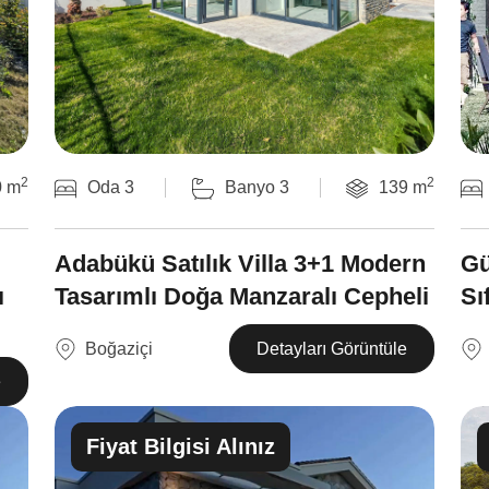
2
2
0 m
Oda 3
Banyo 3
139 m
Adabükü Satılık Villa 3+1 Modern
Gü
ı
Tasarımlı Doğa Manzaralı Cepheli
Sı
Boğaziçi
Detayları Görüntüle
e
Fiyat Bilgisi Alınız