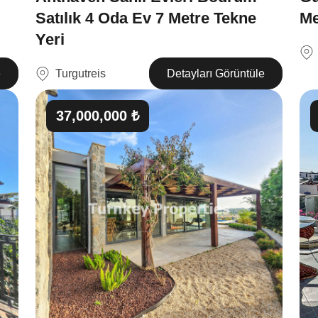
Satılık 4 Oda Ev 7 Metre Tekne
Me
Yeri
Turgutreis
e
Detayları Görüntüle
37,000,000 ₺