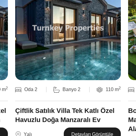
2
2
0 m
Oda 2
Banyo 2
110 m
zel
Çiftlik Satılık Villa Tek Katlı Özel
Bo
m
Havuzlu Doğa Manzaralı Ev
Ma
Al
Yalı
e
Detayları Görüntüle