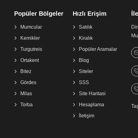
Popüler Bölgeler
Hızlı Erişim
İl
Mumcular
Satılık
Di
Muğ
Kemikler
Kiralık
Turgutreis
Popüler Aramalar
Ortakent
Blog
Bitez
Siteler
Gördes
SSS
Milas
Site Haritasi
Torba
Hesaplama
Ta
İletişim