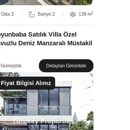
2
Oda 3
Banyo 2
138 m
yunbaba Satılık Villa Özel
vuzlu Deniz Manzaralı Müstakil
v
Gümüşlük
Detayları Görüntüle
Fiyat Bilgisi Alınız