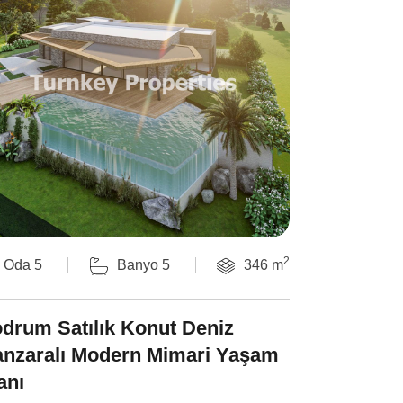
2
Oda 5
Banyo 5
346 m
drum Satılık Konut Deniz
nzaralı Modern Mimari Yaşam
anı