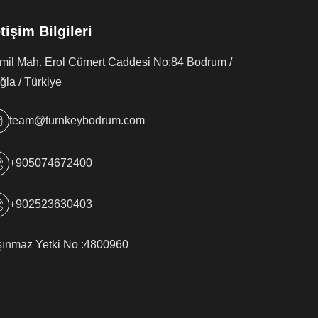
etişim Bilgileri
rmil Mah. Erol Cümert Caddesi No:84 Bodrum /
la / Türkiye
team@turnkeybodrum.com
+905074672400
+902523630403
şınmaz Yetki No :
4800960