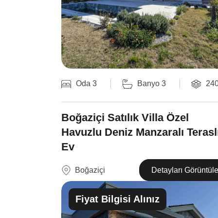
Oda 3
Banyo 3
24
Boğaziçi Satılık Villa Özel
Havuzlu Deniz Manzaralı Terasl
Ev
Boğaziçi
Detayları Görüntül
Fiyat Bilgisi Alınız