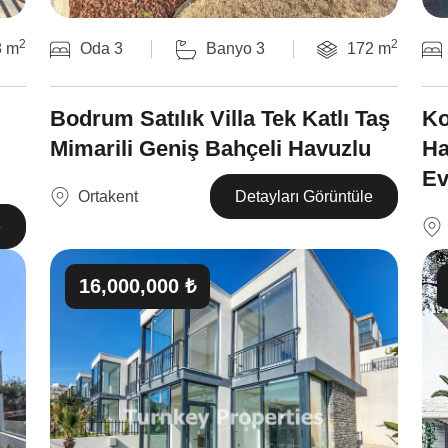
2
2
8 m
Oda 3
Banyo 3
172 m
Bodrum Satılık Villa Tek Katlı Taş
Ko
Mimarili Geniş Bahçeli Havuzlu
Ha
E
Ortakent
Detayları Görüntüle
e
16,000,000 ₺