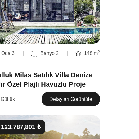
2
Oda 3
Banyo 2
148 m
llük Milas Satılık Villa Denize
fır Özel Plajlı Havuzlu Proje
Güllük
Detayları Görüntüle
123,787,801 ₺