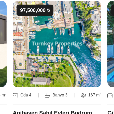
97,500,000 ₺
2
2
3 m
Oda 4
Banyo 3
167 m
Anthaven Sahil Evleri Bodrum
Gü