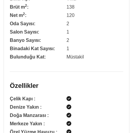
2
Brüt m
:
138
2
Net m
:
120
Oda Sayısı:
2
Salon Sayısı:
1
Banyo Sayısı:
2
Binadaki Kat Sayısı:
1
Bulunduğu Kat:
Müstakil
Özellikler
Çelik Kapı
:
Denize Yakın
:
Doğa Manzarası
:
Merkeze Yakın
:
Özel Yüzme Havuzu
: