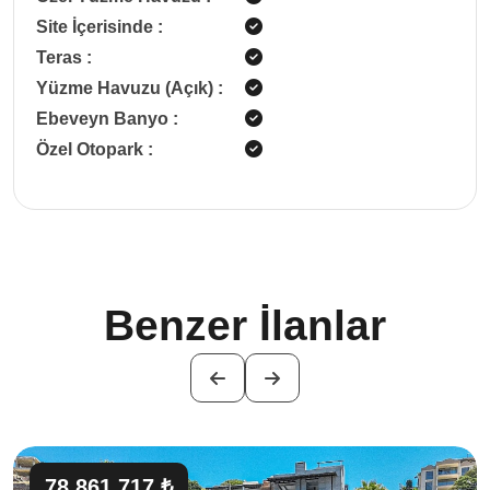
Site İçerisinde
:
Teras
:
Yüzme Havuzu (Açık)
:
Ebeveyn Banyo
:
Özel Otopark
:
Benzer İlanlar
78,861,717 ₺