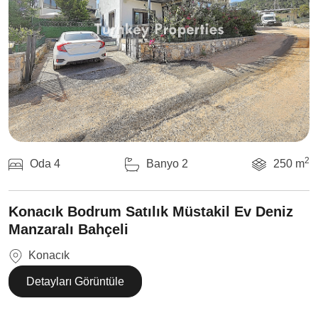
2
Oda 4
Banyo 2
250 m
Konacık Bodrum Satılık Müstakil Ev Deniz
Manzaralı Bahçeli
Konacık
Detayları Görüntüle