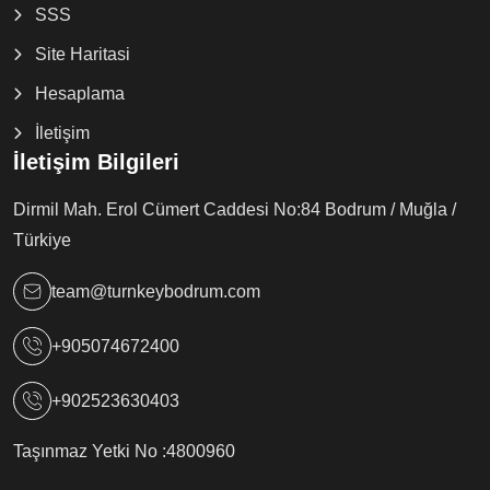
SSS
Site Haritasi
Hesaplama
İletişim
İletişim Bilgileri
Dirmil Mah. Erol Cümert Caddesi No:84 Bodrum / Muğla /
Türkiye
team@turnkeybodrum.com
+905074672400
+902523630403
Taşınmaz Yetki No :
4800960