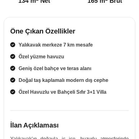
134 m
Net
165 m
Brüt
Öne Çıkan Özellikler
Yalıkavak merkeze 7 km mesafe
Özel yüzme havuzu
Geniş özel bahçe ve teras alanı
Doğal taş kaplamalı modern dış cephe
Özel Havuzlu ve Bahçeli Sıfır 3+1 Villa
İlan Açıklaması
Yalıkavak’ın doğayla iç içe, huzurlu atmosferinde