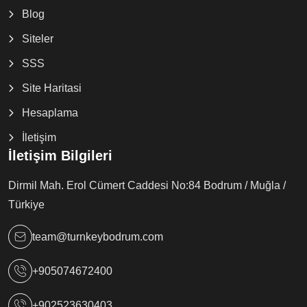
Blog
Siteler
SSS
Site Haritasi
Hesaplama
İletişim
İletişim Bilgileri
Dirmil Mah. Erol Cümert Caddesi No:84 Bodrum / Muğla /
Türkiye
team@turnkeybodrum.com
+905074672400
+902523630403