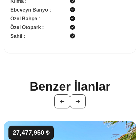
Klima
:
Ebeveyn Banyo
:
Özel Bahçe
:
Özel Otopark
:
Sahil
:
Benzer İlanlar
27,477,950 ₺