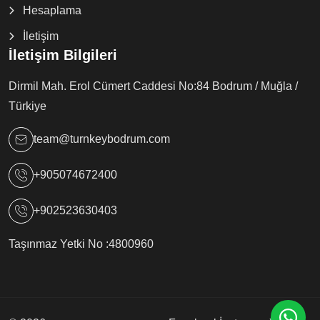
Hesaplama
İletişim
İletişim Bilgileri
Dirmil Mah. Erol Cümert Caddesi No:84 Bodrum / Muğla /
Türkiye
team@turnkeybodrum.com
+905074672400
+902523630403
Taşınmaz Yetki No :
4800960