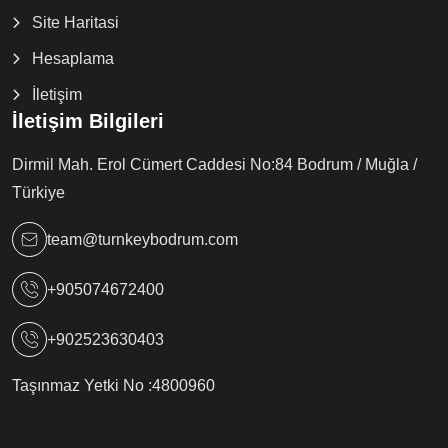
Site Haritasi
Hesaplama
İletişim
İletişim Bilgileri
Dirmil Mah. Erol Cümert Caddesi No:84 Bodrum / Muğla /
Türkiye
team@turnkeybodrum.com
+905074672400
+902523630403
Taşınmaz Yetki No :
4800960