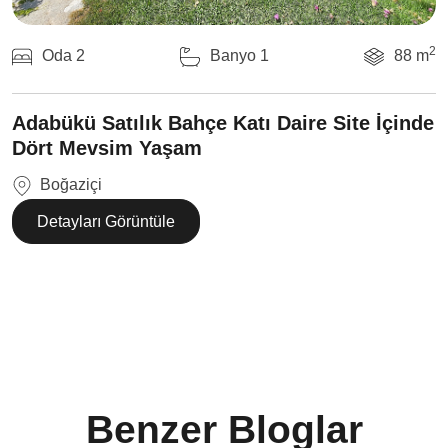
2
Oda 2
Banyo 1
88 m
Adabükü Satılık Bahçe Katı Daire Site İçinde
Dört Mevsim Yaşam
Boğaziçi
Detayları Görüntüle
Benzer Bloglar