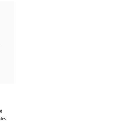
.
g
 des