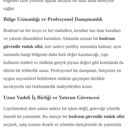
engelleri sizin yerinize aşarak huzurlu bir satın alma deneyimi
sağlar.
Bölge Uzmanlığı ve Profesyonel Danışmanlık
Bodrum’un her koyu ve her mahallesi, kendine has imar kuralları
ve yatırım dinamikleri barındırır. Alanında uzman bir
bodrum
güvenilir emlak ofisi
, size sadece portföy sunmakla kalmaz; aynı
zamanda hangi bölgenin daha hızlı değer kazanacağı, yapı
kullanım izinleri ve mülkün gerçek piyasa değeri gibi konularda da
dürüst bir rehberlik sunar. Profesyonel bir danışman, bütçenize en
uygun seçenekleri belirlerken mülkün geçmişini titizlikle
inceleyerek sizi beklenmedik maliyetlerden korur.
Uzun Vadeli İş Birliği ve Yatırım Güvencesi
Gayrimenkul alım satımı sadece bir işlem değil, geleceğe yönelik
önemli bir yatırımdır. Bu süreçte bir
bodrum güvenilir emlak ofisi
seçmek, satış sonrası destek ve yönetim süreçlerinde de yanınızda