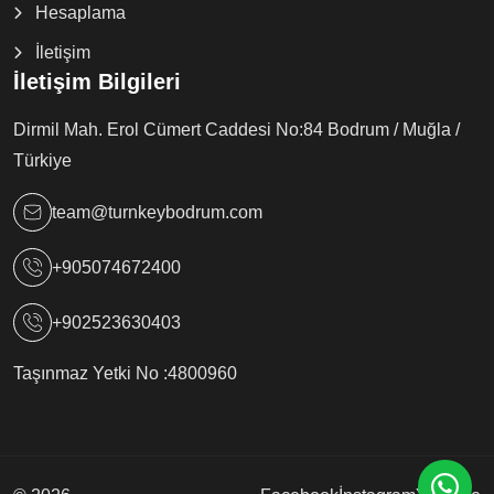
Hesaplama
İletişim
İletişim Bilgileri
Dirmil Mah. Erol Cümert Caddesi No:84 Bodrum / Muğla /
Türkiye
team@turnkeybodrum.com
+905074672400
+902523630403
Taşınmaz Yetki No :
4800960