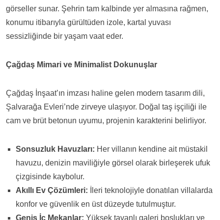
görseller sunar. Şehrin tam kalbinde yer almasına rağmen,
konumu itibarıyla gürültüden izole, kartal yuvası
sessizliğinde bir yaşam vaat eder.
Çağdaş Mimari ve Minimalist Dokunuşlar
Çağdaş İnşaat’ın imzası haline gelen modern tasarım dili,
Şalvarağa Evleri’nde zirveye ulaşıyor. Doğal taş işçiliği ile
cam ve brüt betonun uyumu, projenin karakterini belirliyor.
Sonsuzluk Havuzları:
Her villanın kendine ait müstakil
havuzu, denizin maviliğiyle görsel olarak birleşerek ufuk
çizgisinde kaybolur.
Akıllı Ev Çözümleri:
İleri teknolojiyle donatılan villalarda
konfor ve güvenlik en üst düzeyde tutulmuştur.
Geniş İç Mekanlar:
Yüksek tavanlı galeri boşlukları ve