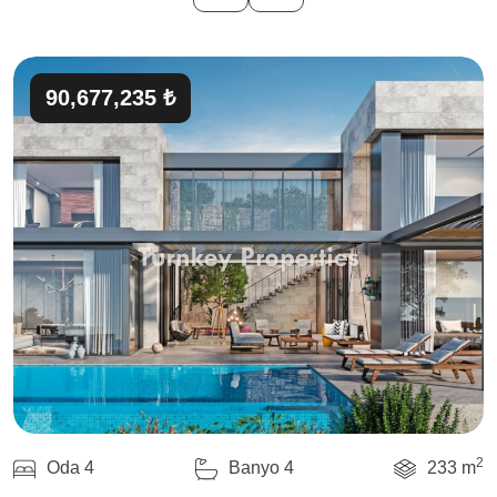
90,677,235 ₺
2
Oda 4
Banyo 4
233 m