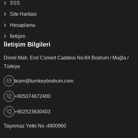
SSS
Site Haritasi
Hesaplama
İletişim
İletişim Bilgileri
Dirmil Mah. Erol Cümert Caddesi No:84 Bodrum / Muğla /
Türkiye
team@turnkeybodrum.com
+905074672400
+902523630403
Taşınmaz Yetki No :
4800960