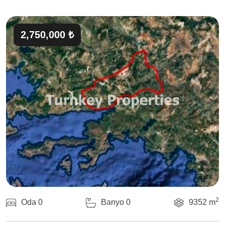
2,750,000 ₺
2
Oda 0
Banyo 0
9352 m