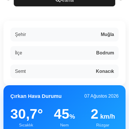
Arama
Şehir
Muğla
İlçe
Bodrum
Semt
Konacık
Çırkan Hava Durumu
07 Ağustos 2026
30,7°
45
2
%
km/h
Sıcaklık
Nem
Rüzgar