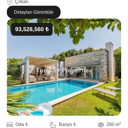
Çırkan
Detayları Görüntüle
93,528,560 ₺
2
Oda 4
Banyo 4
260 m