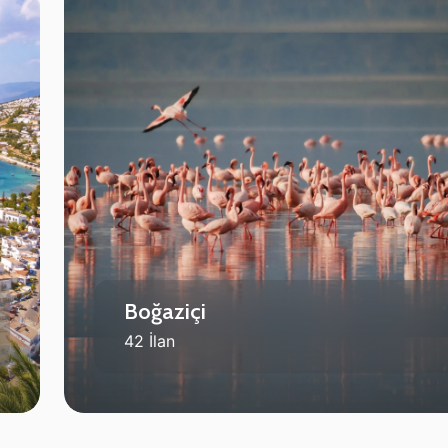
Boğaziçi
42 İlan