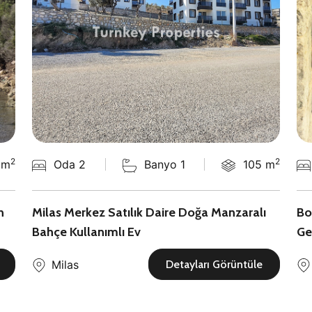
2
2
 m
Oda 2
Banyo 1
105 m
n
Milas Merkez Satılık Daire Doğa Manzaralı
Bo
Bahçe Kullanımlı Ev
Ge
Milas
Detayları Görüntüle