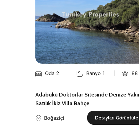
2
225 m
Oda 2
Banyo 1
88
ajlı
Adabükü Doktorlar Sitesinde Denize Yakı
Satılık İkiz Villa Bahçe
Boğaziçi
Görüntüle
Detayları Görüntüle