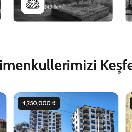
(43 İlan)
imenkullerimizi Keşf
4,250,000 ₺