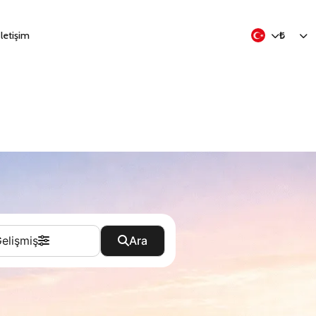
İletişim
₺
elişmiş
Ara