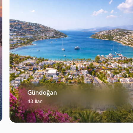
Gündoğan
43 İlan