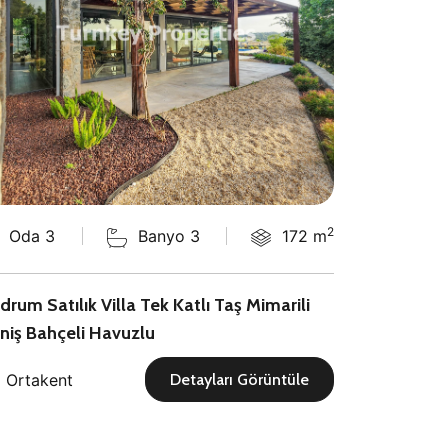
2
Oda 3
Banyo 3
172 m
Oda 5
drum Satılık Villa Tek Katlı Taş Mimarili
Gümüşlük Çu
niş Bahçeli Havuzlu
Yürüme Me
Ortakent
Gümüşl
Detayları Görüntüle