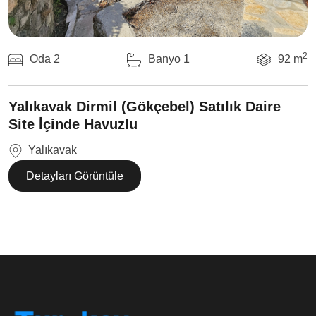
2
Oda 2
Banyo 1
92 m
Yalıkavak Dirmil (Gökçebel) Satılık Daire
Site İçinde Havuzlu
Yalıkavak
Detayları Görüntüle