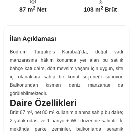
2
2
87 m
Net
103 m
Brüt
İlan Açıklaması
Bodrum Turgutreis Karabağ’da, doğal vadi
manzarasına hâkim konumda yer alan bu satılık
bahçe katı daire, dört mevsim yaşam için uygun, site
içi olanaklara sahip bir konut seçeneği sunuyor.
Balkonundan kısmen deniz manzarası da
görülebilmektedir.
Daire Özellikleri
Brüt 87 m², net 80 m² kullanım alanına sahip bu daire;
2 yatak odası ve 1 banyo + WC düzenine sahiptir.
İç
mekânda parke zeminler, balkonlarda seramik