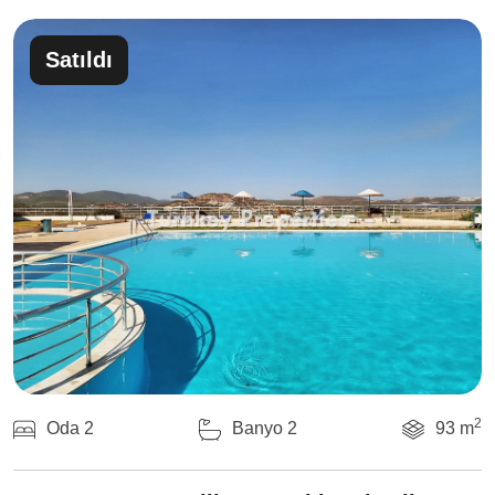
Satıldı
2
Oda 2
Banyo 2
93 m