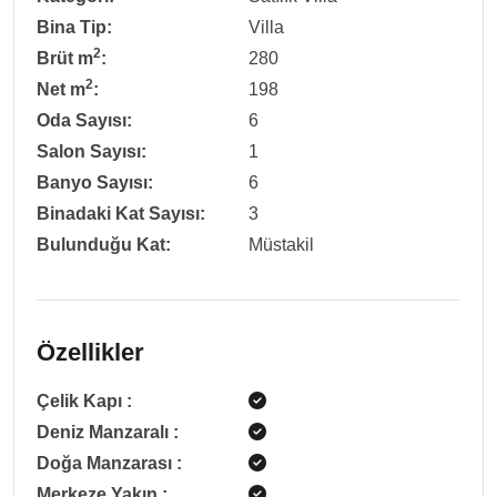
Bina Tip:
Villa
2
Brüt m
:
280
2
Net m
:
198
Oda Sayısı:
6
Salon Sayısı:
1
Banyo Sayısı:
6
Binadaki Kat Sayısı:
3
Bulunduğu Kat:
Müstakil
Özellikler
Çelik Kapı
:
Deniz Manzaralı
:
Doğa Manzarası
:
Merkeze Yakın
: