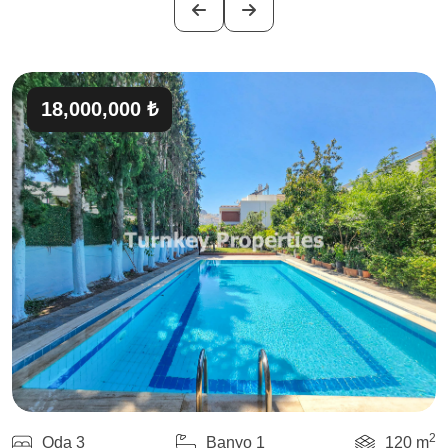
18,000,000 ₺
2
Oda 3
Banyo 1
120 m