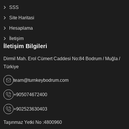
SSS
Site Haritasi
Hesaplama
İletişim
İletişim Bilgileri
Dirmil Mah. Erol Cümert Caddesi No:84 Bodrum / Muğla /
Türkiye
team@turnkeybodrum.com
+905074672400
+902523630403
Taşınmaz Yetki No :
4800960