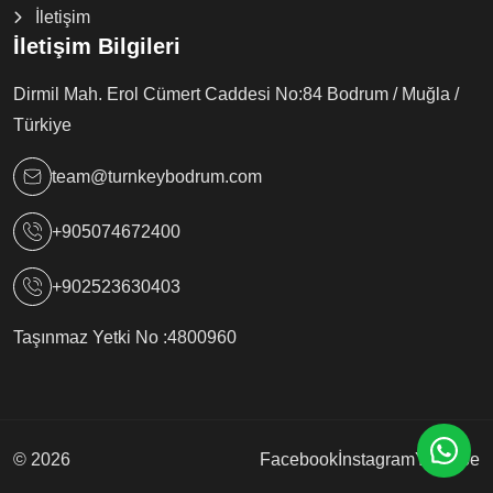
İletişim
İletişim Bilgileri
Dirmil Mah. Erol Cümert Caddesi No:84 Bodrum / Muğla /
Türkiye
team@turnkeybodrum.com
+905074672400
+902523630403
Taşınmaz Yetki No :
4800960
© 2026
Facebook
İnstagram
Youtube