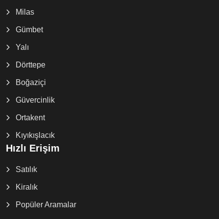
Milas
Gümbet
Yalı
Dörttepe
Boğaziçi
Güvercinlik
Ortakent
Kıyıkışlacık
Hızlı Erişim
Satılık
Kiralık
Popüler Aramalar