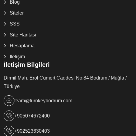
Blog
Siteler
SSS
Site Haritasi
Hesaplama
İletişim
İletişim Bilgileri
Dirmil Mah. Erol Cümert Caddesi No:84 Bodrum / Muğla /
Türkiye
team@turnkeybodrum.com
+905074672400
+902523630403