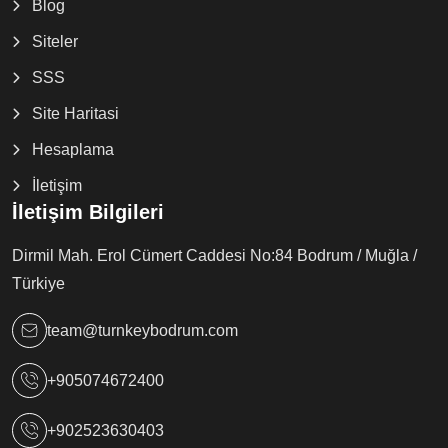
Blog
Siteler
SSS
Site Haritasi
Hesaplama
İletişim
İletişim Bilgileri
Dirmil Mah. Erol Cümert Caddesi No:84 Bodrum / Muğla /
Türkiye
team@turnkeybodrum.com
+905074672400
+902523630403