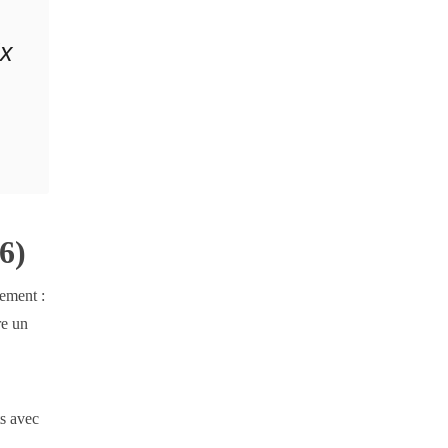
ix
6)
rement :
re un
ts avec