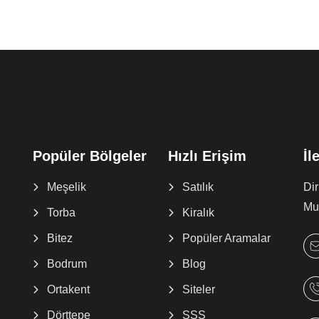
Popüler Bölgeler
Hızlı Erişim
İl
Meşelik
Satılık
Di
Muğ
Torba
Kiralık
Bitez
Popüler Aramalar
Bodrum
Blog
Ortakent
Siteler
Dörttepe
SSS