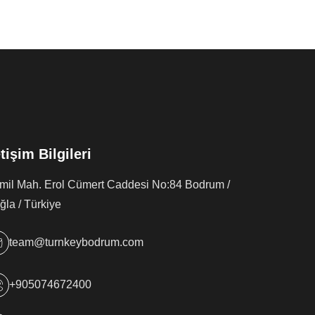
etişim Bilgileri
rmil Mah. Erol Cümert Caddesi No:84 Bodrum /
la / Türkiye
team@turnkeybodrum.com
+905074672400