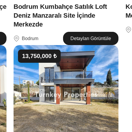
çe
Bodrum Kumbahçe Satılık Loft
Ko
Deniz Manzaralı Site İçinde
M
Merkezde
Bodrum
Detayları Görüntüle
13,750,000 ₺