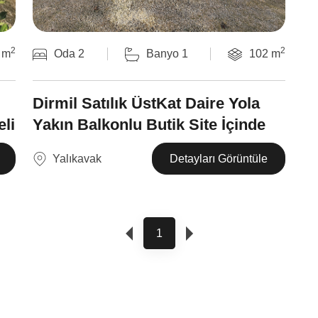
2
2
 m
Oda 2
Banyo 1
102 m
Dirmil Satılık ÜstKat Daire Yola
li
Yakın Balkonlu Butik Site İçinde
Yalıkavak
Detayları Görüntüle
1