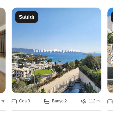
Satıldı
2
2
 m
Oda 3
Banyo 2
112 m