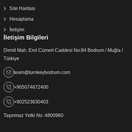
Site Haritasi
Hesaplama
İletişim
İletişim Bilgileri
Dirmil Mah. Erol Cümert Caddesi No:84 Bodrum / Muğla /
Türkiye
team@turnkeybodrum.com
+905074672400
+902523630403
Taşınmaz Yetki No :
4800960