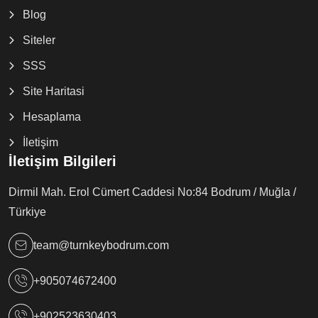
Blog
Siteler
SSS
Site Haritasi
Hesaplama
İletişim
İletişim Bilgileri
Dirmil Mah. Erol Cümert Caddesi No:84 Bodrum / Muğla /
Türkiye
team@turnkeybodrum.com
+905074672400
+902523630403