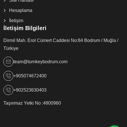
Site Haritasi
Hesaplama
İletişim
İletişim Bilgileri
Dirmil Mah. Erol Cümert Caddesi No:84 Bodrum / Muğla /
Türkiye
team@turnkeybodrum.com
+905074672400
+902523630403
Taşınmaz Yetki No :
4800960