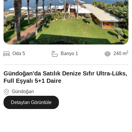
2
Oda 5
Banyo 1
240 m
Gündoğan'da Satılık Denize Sıfır Ultra-Lüks,
Full Eşyalı 5+1 Daire
Gündoğan
Detayları Görüntüle