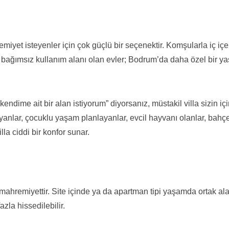
emiyet isteyenler için çok güçlü bir seçenektir. Komşularla iç içe
bağımsız kullanım alanı olan evler; Bodrum’da daha özel bir y
dime ait bir alan istiyorum” diyorsanız, müstakil villa sizin iç
ırlayanlar, çocuklu yaşam planlayanlar, evcil hayvanı olanlar, bahç
la ciddi bir konfor sunar.
 mahremiyettir. Site içinde ya da apartman tipi yaşamda ortak ala
zla hissedilebilir.