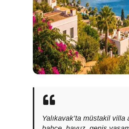
Yalıkavak’ta müstakil vill
bahçe, havuz, geniş yaşam 