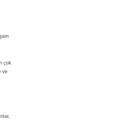
aşam
in çok
e ve
nlar,