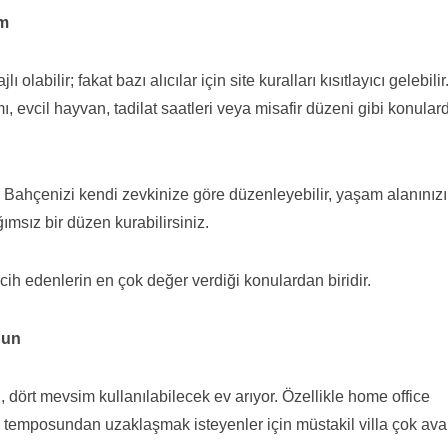
ım
labilir; fakat bazı alıcılar için site kuralları kısıtlayıcı gelebilir
, evcil hayvan, tadilat saatleri veya misafir düzeni gibi konulard
r. Bahçenizi kendi zevkinize göre düzenleyebilir, yaşam alanınızı
ğımsız bir düzen kurabilirsiniz.
rcih edenlerin en çok değer verdiği konulardan biridir.
gun
l, dört mevsim kullanılabilecek ev arıyor. Özellikle home office
ir temposundan uzaklaşmak isteyenler için müstakil villa çok avan