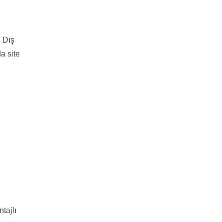
. Dış
a site
tajlı