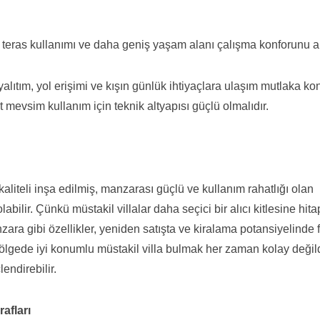
 teras kullanımı ve daha geniş yaşam alanı çalışma konforunu art
yalıtım, yol erişimi ve kışın günlük ihtiyaçlara ulaşım mutlaka kon
rt mevsim kullanım için teknik altyapısı güçlü olmalıdır.
liteli inşa edilmiş, manzarası güçlü ve kullanım rahatlığı olan
labilir. Çünkü müstakil villalar daha seçici bir alıcı kitlesine hita
ra gibi özellikler, yeniden satışta ve kiralama potansiyelinde 
ir bölgede iyi konumlu müstakil villa bulmak her zaman kolay değil
endirebilir.
afları