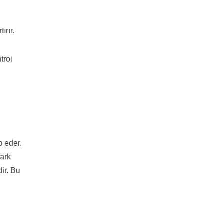
ırır.
trol
p eder.
fark
dir. Bu