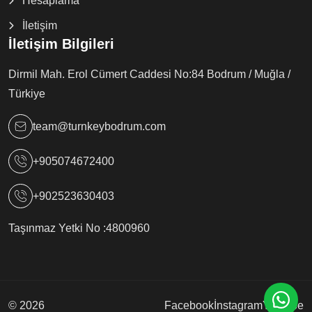
Hesaplama
İletişim
İletişim Bilgileri
Dirmil Mah. Erol Cümert Caddesi No:84 Bodrum / Muğla /
Türkiye
team@turnkeybodrum.com
+905074672400
+902523630403
Taşınmaz Yetki No :
4800960
© 2026
Facebook
İnstagram
Youtube