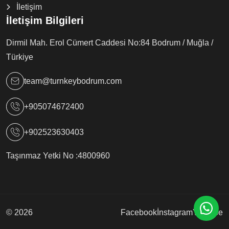
İletişim
İletişim Bilgileri
Dirmil Mah. Erol Cümert Caddesi No:84 Bodrum / Muğla /
Türkiye
team@turnkeybodrum.com
+905074672400
+902523630403
Taşınmaz Yetki No :
4800960
© 2026
Facebook
İnstagram
Youtube