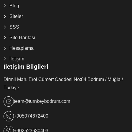
Blog
Siteler
SSS
Site Haritasi
Hesaplama
İletişim
İletişim Bilgileri
Dirmil Mah. Erol Cümert Caddesi No:84 Bodrum / Muğla /
Türkiye
team@turnkeybodrum.com
+905074672400
+902523630403