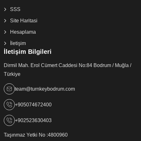
SSS
Site Haritasi
Hesaplama
İletişim
İletişim Bilgileri
Dirmil Mah. Erol Cümert Caddesi No:84 Bodrum / Muğla /
Türkiye
team@turnkeybodrum.com
+905074672400
+902523630403
Taşınmaz Yetki No :
4800960