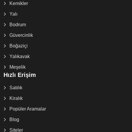
Kemikler
Yalı
Bodrum
Güvercinlik
Boğaziçi
Yalıkavak
Meşelik
Hızlı Erişim
Satılık
Kiralık
Popüler Aramalar
Blog
Siteler