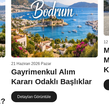
12
M
M
21 Haziran 2026 Pazar
K
Gayrimenkul Alım
Kararı Odaklı Başlıklar
Detayları Görüntüle
z?