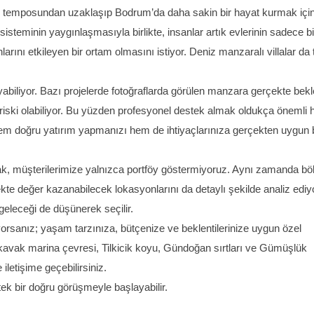
 temposundan uzaklaşıp Bodrum’da daha sakin bir hayat kurmak içi
sisteminin yaygınlaşmasıyla birlikte, insanlar artık evlerinin sadece bi
ını etkileyen bir ortam olmasını istiyor. Deniz manzaralı villalar da
biliyor. Bazı projelerde fotoğraflarda görülen manzara gerçekte bek
riski olabiliyor. Bu yüzden profesyonel destek almak oldukça önemli 
 hem doğru yatırım yapmanızı hem de ihtiyaçlarınıza gerçekten uygun b
rak, müşterilerimize yalnızca portföy göstermiyoruz. Aynı zamanda bö
ekte değer kazanabilecek lokasyonlarını da detaylı şekilde analiz ediy
geleceği de düşünerek seçilir.
yorsanız; yaşam tarzınıza, bütçenize ve beklentilerinize uygun özel
Yalıkavak marina çevresi, Tilkicik koyu, Gündoğan sırtları ve Gümüşlük
iletişime geçebilirsiniz.
ek bir doğru görüşmeyle başlayabilir.