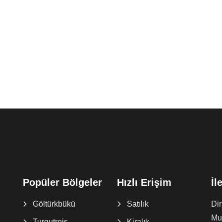
Popüler Bölgeler
Hızlı Erişim
İl
Göltürkbükü
Satılık
Di
Muğ
Turgutreis
Kiralık