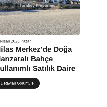
 Nisan 2026 Pazar
28 Mart 202
ilas Merkez’de Doğa
Yalıka
anzaralı Bahçe
Lüks 
ullanımlı Satılık Daire
Yatırı
Detayları Görüntüle
Detaylar