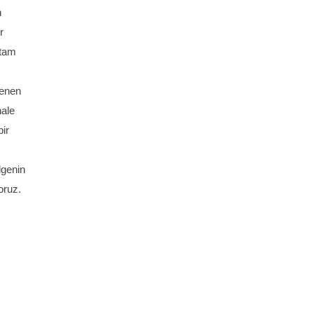
n
r
 tam
lenen
hale
ir
lgenin
oruz.