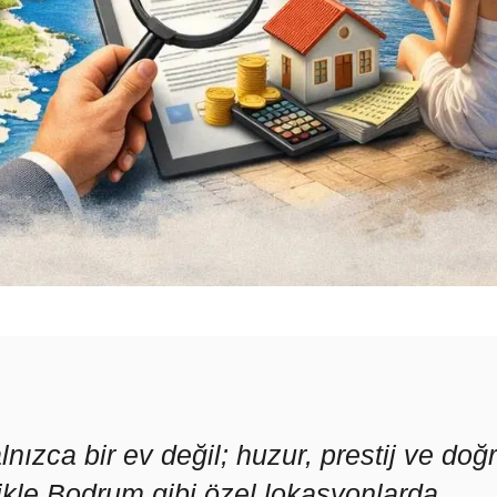
lnızca bir ev değil; huzur, prestij ve doğ
llikle Bodrum gibi özel lokasyonlarda