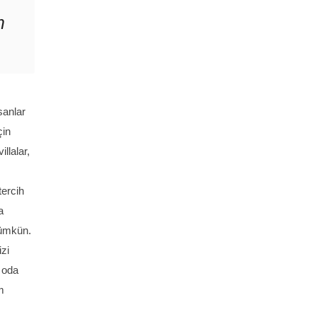
m
sanlar
çin
llalar,
tercih
a
mümkün.
izi
 oda
m