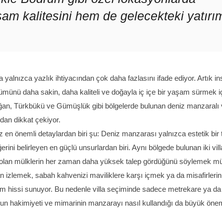
şam kalitesini hem de gelecekteki yatırı
 yalnızca yazlık ihtiyacından çok daha fazlasını ifade ediyor. Artık in
bölümünü daha sakin, daha kaliteli ve doğayla iç içe bir yaşam sürmek i
ğan, Türkbükü ve Gümüşlük gibi bölgelerde bulunan deniz manzaralı vi
an dikkat çekiyor.
z en önemli detaylardan biri şu: Deniz manzarası yalnızca estetik bir 
ni belirleyen en güçlü unsurlardan biri. Aynı bölgede bulunan iki vill
p olan mülklerin her zaman daha yüksek talep gördüğünü söylemek 
n izlemek, sabah kahvenizi maviliklere karşı içmek ya da misafirlerin
m hissi sunuyor. Bu nedenle villa seçiminde sadece metrekare ya da
n hakimiyeti ve mimarinin manzarayı nasıl kullandığı da büyük öne