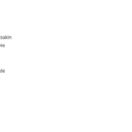
 sakin
vre
kle