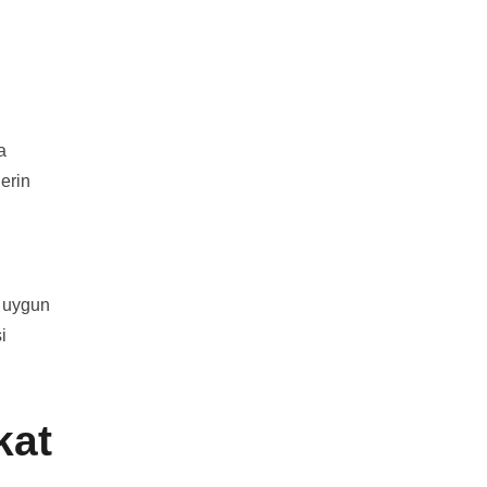
a
lerin
a uygun
i
kat