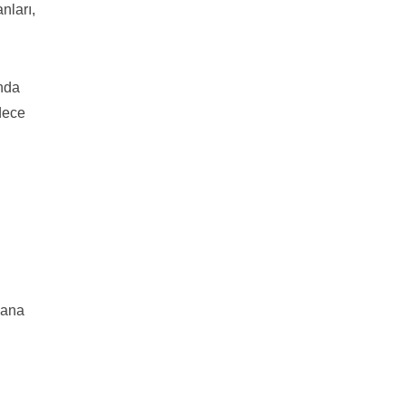
nları,
ında
dece
 ana