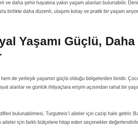
leri ve daha şehir hayatına yakın yaşam alanları bulunabilir. Den
a birlikte daha düzenli, ulaşımı kolay ve pratik bir yaşam arıyo
syal Yaşamı Güçlü, Daha
r
k hem de yerleşik yaşamın güçlü olduğu bölgelerden biridir. Çoc
 sosyal alanlar ve günlük ihtiyaçlara erişim açısından rahat bir ya
eri bulunabilmesi, Turgutreis’i aileler için cazip hale getirir. B
aileler için farklı bütçelere hitap eden seçenekler değerlendirileb