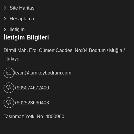
Site Haritasi
Hesaplama
İletişim
İletişim Bilgileri
Dirmil Mah. Erol Cümert Caddesi No:84 Bodrum / Muğla /
Türkiye
team@turnkeybodrum.com
+905074672400
+902523630403
Taşınmaz Yetki No :
4800960