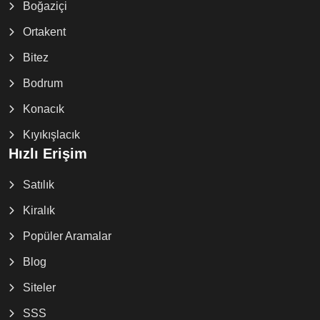
Boğaziçi
Ortakent
Bitez
Bodrum
Konacık
Kıyıkışlacık
Hızlı Erişim
Satılık
Kiralık
Popüler Aramalar
Blog
Siteler
SSS