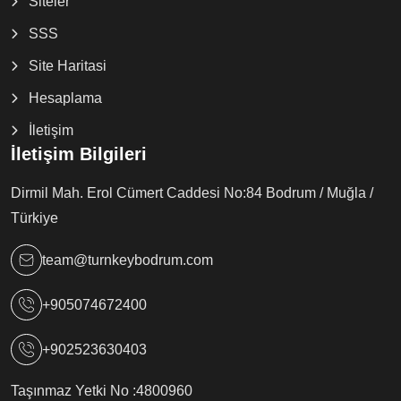
Siteler
SSS
Site Haritasi
Hesaplama
İletişim
İletişim Bilgileri
Dirmil Mah. Erol Cümert Caddesi No:84 Bodrum / Muğla /
Türkiye
team@turnkeybodrum.com
+905074672400
+902523630403
Taşınmaz Yetki No :
4800960