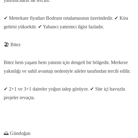
yatırımcıların ilk tercihi.
✔
Metrekare fiyatları Bodrum ortalamasının üzerindedir.
✔
Kira
getirisi yüksektir.
✔
Yabancı yatırımcı ilgisi fazladır.
🏖️
Bitez
Bitez hem yaşam hem yatırım için dengeli bir bölgedir.
Merkeze
yakınlığı ve sahil avantajı nedeniyle aileler tarafından tercih edilir.
✔
2+1 ve 3+1 daireler yoğun talep görüyor.
✔
Site içi havuzlu
projeler revaçta.
🌅
Gündoğan