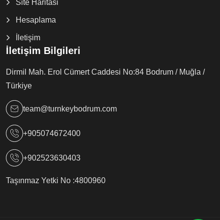
Site Haritasi
Hesaplama
İletişim
İletişim Bilgileri
Dirmil Mah. Erol Cümert Caddesi No:84 Bodrum / Muğla /
Türkiye
team@turnkeybodrum.com
+905074672400
+902523630403
Taşınmaz Yetki No :
4800960