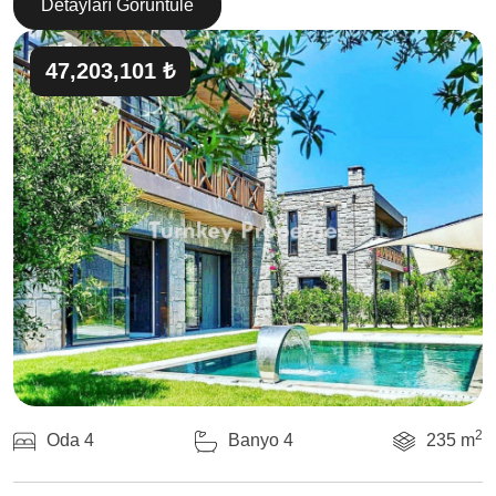
Detayları Görüntüle
47,203,101 ₺
2
Oda 4
Banyo 4
235 m