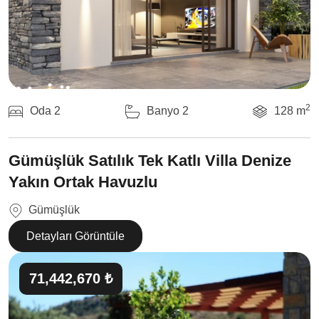
2
Oda 2
Banyo 2
128 m
Gümüşlük Satılık Tek Katlı Villa Denize
Yakın Ortak Havuzlu
Gümüşlük
Detayları Görüntüle
71,442,670 ₺