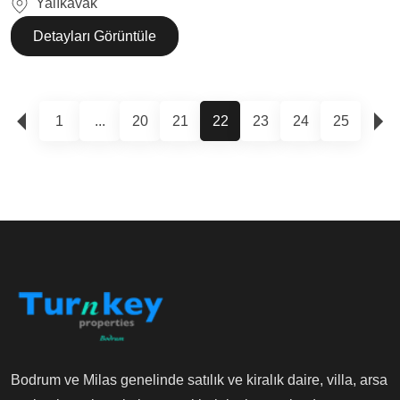
Yalıkavak
Detayları Görüntüle
1
...
20
21
22
23
24
25
Bodrum ve Milas genelinde satılık ve kiralık daire, villa, arsa