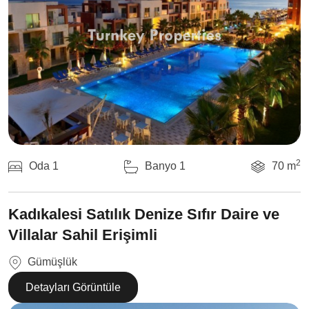
2
Oda 1
Banyo 1
70 m
Kadıkalesi Satılık Denize Sıfır Daire ve
Villalar Sahil Erişimli
Gümüşlük
Detayları Görüntüle