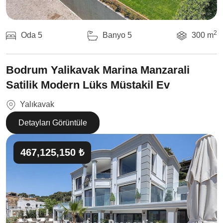
2
Oda 5
Banyo 5
300 m
Bodrum Yalikavak Marina Manzarali
Satilik Modern Lüks Müstakil Ev
Yalıkavak
Detayları Görüntüle
467,125,150 ₺