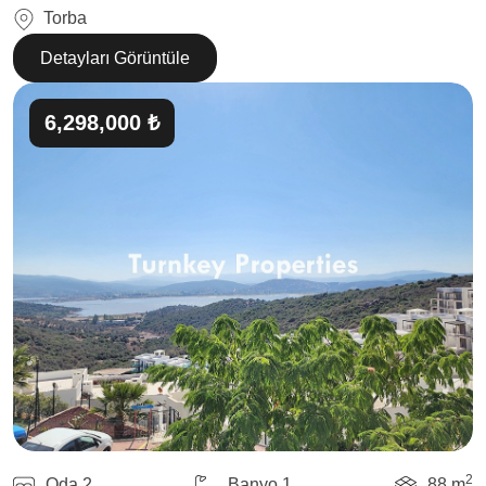
Torba
Detayları Görüntüle
6,298,000 ₺
2
Oda 2
Banyo 1
88 m