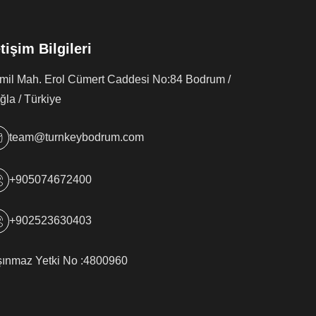
etişim Bilgileri
rmil Mah. Erol Cümert Caddesi No:84 Bodrum /
la / Türkiye
team@turnkeybodrum.com
+905074672400
+902523630403
şınmaz Yetki No :
4800960