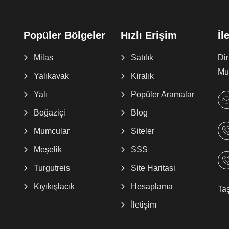
Popüler Bölgeler
Hızlı Erişim
İl
Milas
Satılık
Di
Muğ
Yalıkavak
Kiralık
Yalı
Popüler Aramalar
Boğaziçi
Blog
Mumcular
Siteler
Meşelik
SSS
Turgutreis
Site Haritasi
Kıyıkışlacık
Hesaplama
Ta
İletişim